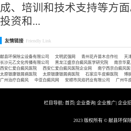
成、培训和技术支持等方面
投资和...
友情链接
Friendly Link
献县环保除尘设备有限公司
文明武强网
青州花卉苗木合作社
天
长沙元乙文化传播有限公司
黑龙江盛京白癜风医学研究院
南京华夏
西安仁爱白癜风医院
西安仁爱白癜风医院企业网
南宁西京白癜风医
太原银康银屑病医院
太原银康银屑病医院
石家庄牛皮癣医院
博
广州治疗白癜风
中亚白癜风网
安顺市凤焰钙业有限公司
广州牛
栏目导航:
首页
|
企业查询
|
企业推广
|
企业
2023 版权所有 © 献县